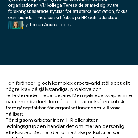
organisationer. Vår kollega Teresa delar med sig av tre
forskningsbaserade nycklar för att stärka motivation, fokus
och lärande – med särskilt fokus på HR och ledarskap.
by
Teresa Acuña Lopez
I en föränderlig och komplex arbetsvärld ställs det allt
högre krav på självständiga, proaktiva och
reflekterande medarbetare. Men självledarskap är inte
bara en individuell förmåga – det är också en
kritisk
framgångsfaktor för organisationer som vill växa
hållbart
.
För dig som arbetar inom HR eller sitter i
ledningsgruppen handlar det om mer än personlig
effektivitet. Det handlar om att skapa
kulturer där