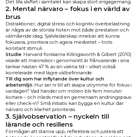
Det lilla skiftet i samtalet kan skapa stort engagemang.​
2. Mental närvaro – fokus i en värld av
brus
Distraktioner, digital stress och kognitiv överbelastning
är några av de största hoten mot både prestation och
välmående idag. Självledarskap innebär att kunna
fokusera, prioritera och agera medvetet – trots
konstant stimuli.​
Studie
: Harvard-forskarna Killingsworth & Gilbert (2010)
visade att människor i genomsnitt är frånvarande i sina
tankar nästan 47 % av sin vakna tid – vilket också
korrelerade med lägre välbefinnande.​
Till dig som har inflytande över kultur och
arbetsmiljö
: Hur ser ni till att skapa utrymme för fokus i
vardagen? Vad händer om möten blir fem minuter
kortare – och inleds med en gemensam andningspaus
eller check-in? Små initiativ kan bygga en kultur där
närvaro och klarhet prioriteras.​
3. Självobservation – nyckeln till
lärande och resiliens
Förmågan att stanna upp, reflektera och justera sitt