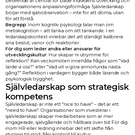
beteende är central för både individens utveckling och
organisationens anpassningsförmåga. Självledarskap
börjar med självobservation – inte för att döma, utan
för att förstå.​
Begrepp
: Inom kognitiv psykologi talar man om
metakognition
– att tänka om sitt tänkande. I en
ledarskapskontext innebär det att ständigt kalibrera
sina beslut, vanor och reaktioner.​
För dig som leder andra eller ansvarar för
utvecklingskultur
: Hur skapar ni utrymme för
reflektion? Kan veckomöten innehålla frågor som ”Vad
lärde vi oss?” eller ”Vad vill vi göra annorlunda nästa
gång?” Reflektion i vardagen bygger både lärande och
psykologisk trygghet.​
Självledarskap som strategisk
kompetens
Självledarskap är inte ett "nice to have" – det är ett
"need to have". Organisationer som investerar i
självledarskap skapar medarbetare som är mer
engagerade, självgående och hållbara över tid. För dig
inom HR eller ledning innebär det ett skifte från
styrning till stöd, från kontroll till kultur.​