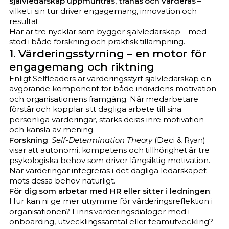
självledarskap uppmuntras, tränas och värderas
–
vilket i sin tur driver engagemang, innovation och
resultat.
Här är tre nycklar som bygger självledarskap – med
stöd i både forskning och praktisk tillämpning.
1. Värderingsstyrning – en motor för
engagemang och riktning
Enligt Selfleaders är värderingsstyrt självledarskap en
avgörande komponent för både individens motivation
och organisationens framgång. När medarbetare
förstår och kopplar sitt dagliga arbete till sina
personliga värderingar, stärks deras inre motivation
och känsla av mening.​
Forskning
:
Self-Determination Theory
(Deci & Ryan)
visar att autonomi, kompetens och tillhörighet är tre
psykologiska behov som driver långsiktig motivation.
När värderingar integreras i det dagliga ledarskapet
möts dessa behov naturligt.​
För dig som arbetar med HR eller sitter i ledningen
:
Hur kan ni ge mer utrymme för värderingsreflektion i
organisationen? Finns värderingsdialoger med i
onboarding, utvecklingssamtal eller teamutveckling?