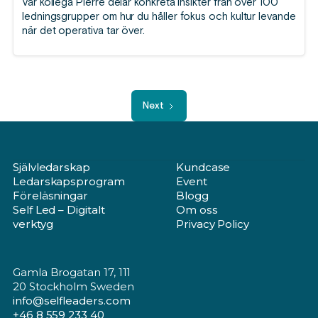
Vår kollega Pierre delar konkreta insikter från över 100
ledningsgrupper om hur du håller fokus och kultur levande
när det operativa tar över.
Next
Självledarskap
Kundcase
Ledarskapsprogram
Event
Föreläsningar
Blogg
Self Led – Digitalt
Om oss
verktyg
Privacy Policy
Gamla Brogatan 17, 111
20 Stockholm Sweden
info@selfleaders.com
+46 8 559 233 40